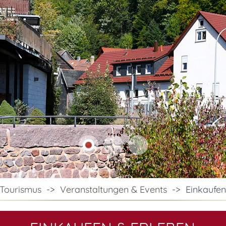
 Tourismus
->
Veranstaltungen & Events
->
Einkaufen