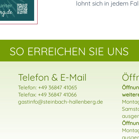
lohnt sich in jedem Fall
SO ERREICHEN SIE UNS
Telefon & E-Mail
Öff
Telefon:
+49 36847 41065
Öffnun
Telefax: +49 36847 41066
weiter
gastinfo
@steinbach-hallenberg.de
Montag
Samsta
ausge
Öffnun
Montag
ausge